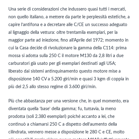
Una serie di considerazioni che indussero quasi tutti i mercati,
non quello italiano, a mettere da parte le perplessità estetiche, a
capire l’antifona e a decretare alle C/CE un successo adeguato
al lignaggio della vettura: oltre trentamila esemplari, per la
maggior parte ad iniezione, fino all’Aprile del 1972; momento in
cui la Casa decide di rivoluzionare la gamma della C114: prima
mossa si adotta sulla 250 C il motore M130 da 2,8 litri a due
carburatori già usato per gli esemplari destinati agli USA;
liberato dai sistemi antinquinamento questo motore mise a
disposizione 140 CV a 5.200 giri/min e quasi 3 kgm di coppia in
più del 2,5 allo stesso regime di 3.600 giri/min.
Più che abbastanza per una versione che, in quel momento, era
diventata quella ‘base’ della gamma; fu, tuttavia, la meno
prodotta (soli 2.380 esemplari) poiché accanto a lei, che
continuò a chiamarsi 250 C a dispetto dell’aumento della
cilindrata, vennero messe a disposizione le 280 C e CE, molto