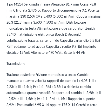
Tipo M114 Sei cilindri in linea Alesaggio 81,7 mm Corsa 78,8
mm Cilindrata 2.496 cc Rapporto di compressione 9:1 Potenza
massima 130 (150) CV a 5.400 (5.500) giri/min Coppia massima
20,3 (21,5) kgm a 3.600 (4.500) giri/min Distribuzione
monoalbero in testa Alimentazione a due carburatori Zenith
35/40 Inat (iniezione elettronica Bosch D-Jetronic)
Lubrificazione forzata, carter umido Capacità carter olio 5,5 litri
Raffreddamento ad acqua Capacità circuito 9,9 litri Impianto
elettrico 12 Volt Alternatore 490 Watt Batteria 44 Ah
Trasmissione
Trazione posteriore Frizione monodisco a secco Cambio
manuale a quattro velocità rapporti del cambio I : 4,05:1; II :
2,23:1; III : 1,4:1; IV : 1:1; RM : 3,58:1 a richiesta cambio
automatico a quattro velocità Rapporti del cambio I : 3,98: 1; II
: 2,52:1; III : 1,58:1; IV : 1:1; RM : 4,15:1 Rapporto al ponte
3,92:1 Pneumatici 6.95 X 14 oppure 175 X 14 Cerchi in ferro