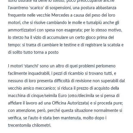
sono usurate va bene lo stesso; poco preoccupante anche
l’avantreno ‘scarico’ di sospensioni, una postura abbastanza
frequente nelle vecchie Mercedes a causa del peso dei loro
motori, che si risolve cambiando le molle e tuttalpiù anche gli
ammortizzatori con spesa non esagerata; per lo stesso motivo,
lo sterzo ha il vizio di accumulare un certo gioco prima del
tempo: si tratta di cambiare le testine e di registrare la scatola e
di solito tutto torna a posto
I motori ‘stanchi’ sono un altro di quei problemi perlomeno
facilmente inquadrabili, i pezzi di ricambio si trovano tutti, e
nessuno di loro presenta difficoltà di revisione non superabili dal
vecchio amico meccanico; si riduca il prezzo di acquisto della
macchina di cinque/seimila Euro (otto/diecimila se si pensa di
affidare il lavoro ad una Officina Autorizzata) e si proceda pure;
con attenzione, però, perché questa situazione normalmente si
verifica, se l’auto è stata ben mantenuta, molto dopo i
trecentomila chilometri.