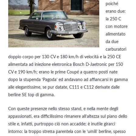
poiché
erano due:
la 250 C
con motore
alimentato
da due
carburatori
doppio corpo per 130 CV e 180 km/h di velocità e la 250 CE
alimentata ad iniezione elettronica Bosch D-Jaetronic per 150
CV e 190 km/h; erano le prime Coupé a quattro posti nate
dopo la stupenda ‘Pagoda’ ed andavano ad affiancarsi in gamma
alle elegantissime, se pur datate, C111 e C112 derivate dalle
berline SE top di gamma.
Con queste presenze nello stesso stand, e nella mente degli
appassionati, era difficilissimo rimanere all’altezza sul piano dello
stile e, infatti, purtroppo ciò non accadde; è inutile girarci
intorno: la troppo stretta parentela con le ‘umili’ berline, spesso