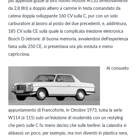
più appetibili grazie al loro nuovo motore M110 (effettivamente
da 2,8 litri) a doppio albero a camme in testa comandato da
catena doppia sviluppante 160 CV sulla C, pur con un solo
carburatore al lavoro al posto dei due precedenti, e, addirittura,
185 CV sulla CE sulla quale la complicata iniezione elettronica
Bosch D-Jetronic di buona memoria, avvalendosi dell’esperienza
fatta sulla 250 CE, si presentava ora più evoluta e meno
capricciosa.
Al consueto
appuntamento di Francoforte, in Ottobre 1973, tutta la serie
W114 (e 115) subì un’iniezione di modernità con un restyling
che però sulle C fu meno deciso che sulle berline: la calandra si
abbassò un poco, per esempio, ma non diventò in plastica nera,