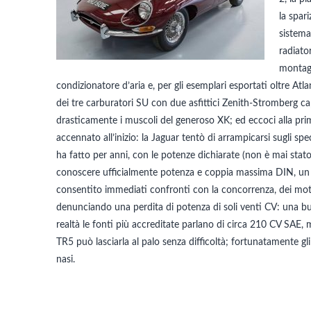
la spar
sistema
radiato
montag
condizionatore d’aria e, per gli esemplari esportati oltre Atla
dei tre carburatori SU con due asfittici Zenith-Stromberg cap
drasticamente i muscoli del generoso XK; ed eccoci alla pri
accennato all’inizio: la Jaguar tentò di arrampicarsi sugli s
ha fatto per anni, con le potenze dichiarate (non è mai stato p
conoscere ufficialmente potenza e coppia massima DIN, un
consentito immediati confronti con la concorrenza, dei moto
denunciando una perdita di potenza di soli venti CV: una bug
realtà le fonti più accreditate parlano di circa 210 CV SAE
TR5 può lasciarla al palo senza difficoltà; fortunatamente gl
nasi.