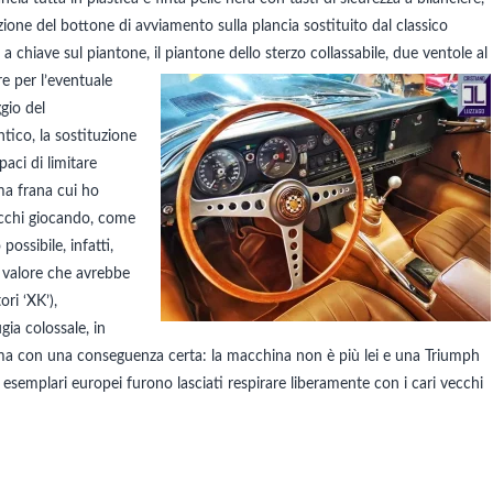
izione del bottone di avviamento sulla plancia sostituito dal classico
 a chiave sul piantone, il piantone dello sterzo collassabile, due
ventole al
re per l’eventuale
gio del
ntico, la sostituzione
aci di limitare
ma frana cui ho
pecchi giocando, come
ossibile, infatti,
 valore che avrebbe
ri ‘XK’),
ia colossale, in
, ma con una conseguenza certa: la macchina non è più lei e una Triumph
i esemplari europei furono lasciati respirare liberamente con i cari vecchi