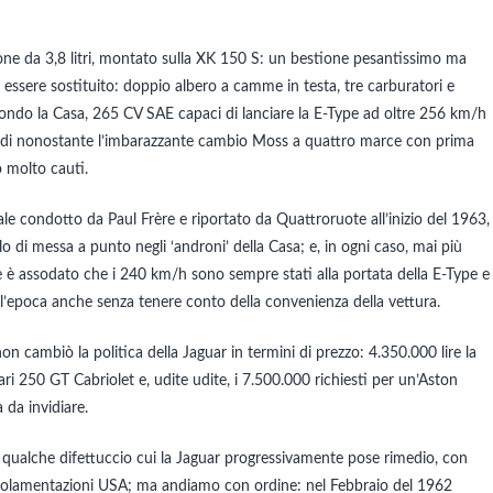
ione da 3,8 litri, montato sulla XK 150 S: un bestione pesantissimo ma
ssere sostituito: doppio albero a camme in testa, tre carburatori e
secondo la Casa, 265 CV SAE capaci di lanciare la E-Type ad oltre 256 km/h
ondi nonostante l’imbarazzante cambio Moss a quattro marce con prima
 molto cauti.
e condotto da Paul Frère e riportato da Quattroruote all’inizio del 1963,
 di messa a punto negli ‘androni’ della Casa; e, in ogni caso, mai più
e è assodato che i 240 km/h sono sempre stati alla portata della E-Type e
 all’epoca anche senza tenere conto della convenienza della vettura.
 cambiò la politica della Jaguar in termini di prezzo: 4.350.000 lire la
i 250 GT Cabriolet e, udite udite, i 7.500.000 richiesti per un’Aston
 da invidiare.
 qualche difettuccio cui la Jaguar progressivamente pose rimedio, con
egolamentazioni USA; ma andiamo con ordine: nel Febbraio del 1962