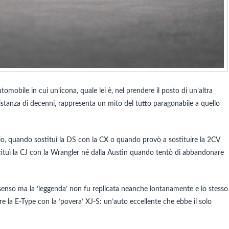
utomobile in cui un’icona, quale lei è, nel prendere il posto di un’altra
istanza di decenni, rappresenta un mito del tutto paragonabile a quello
io, quando sostituì la DS con la CX o quando provò a sostituire la 2CV
ituì la CJ con la Wrangler né dalla Austin quando tentò di abbandonare
senso ma la ‘leggenda’ non fu replicata neanche lontanamente e lo stesso
e la E-Type con la ‘povera’ XJ-S: un’auto eccellente che ebbe il solo