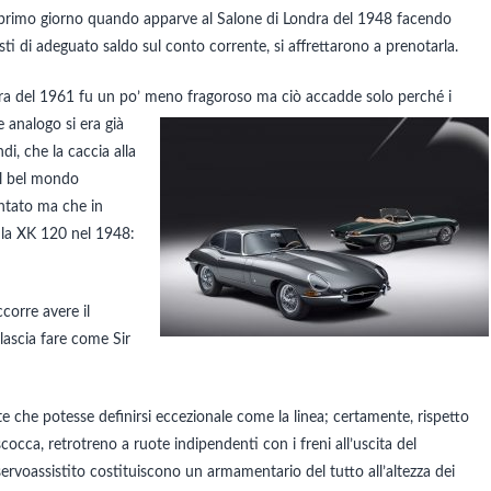
l primo giorno quando apparve al Salone di Londra del 1948 facendo
isti di adeguato saldo sul conto corrente, si affrettarono a prenotarla.
evra del 1961 fu un po’ meno
fragoroso ma ciò accadde solo perché i
 analogo si era già
i, che la caccia alla
il bel mondo
ontato ma che in
 la XK 120 nel 1948:
corre avere il
lascia fare come Sir
te che potesse definirsi eccezionale come la linea; certamente, rispetto
cocca, retrotreno a ruote indipendenti con i freni all’uscita del
servoassistito costituiscono un armamentario del tutto all’altezza dei