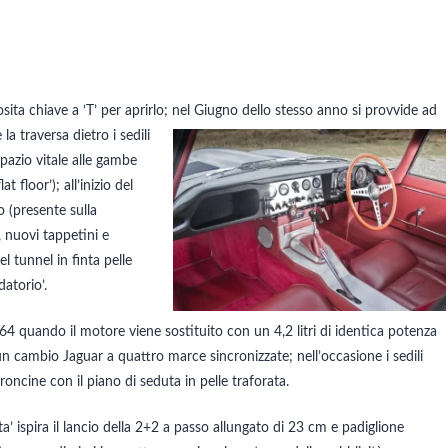
a chiave a ‘T’ per aprirlo; nel
Giugno dello stesso anno si provvide ad
la traversa dietro i sedili
azio vitale alle gambe
 floor’); all’inizio del
o (presente sulla
, nuovi tappetini e
l tunnel in finta pelle
atorio’.
64 quando il motore viene sostituito con un 4,2 litri di identica potenza
n cambio Jaguar a quattro marce sincronizzate; nell’occasione i sedili
ncine con il piano di seduta in pelle traforata.
ispira il lancio della 2+2 a passo allungato di 23 cm e padiglione