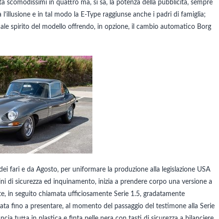
sta scomodissimi in quattro ma, si sa, la potenza della pubblicità, sempre
a l’illusione e in tal modo la E-Type raggiunse anche i padri di famiglia;
ginale spirito del modello offrendo, in opzione, il cambio automatico Borg
dei fari e da Agosto, per uniformare la produzione alla legislazione USA
ni di sicurezza ed inquinamento, inizia a prendere corpo una versione a
te, in seguito chiamata ufficiosamente Serie 1.5, gradatamente
ata fino a presentare, al momento del passaggio del testimone alla Serie
ancia tutta in plastica e finta pelle nera con tasti di sicurezza a bilanciere,