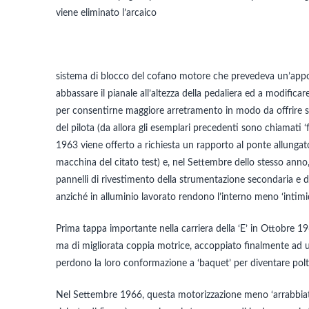
viene eliminato l’arcaico
sistema di blocco del cofano motore che prevedeva un’apposit
abbassare il pianale all’altezza della pedaliera ed a modificare 
per consentirne maggiore arretramento in modo da offrire sp
del pilota (da allora gli esemplari precedenti sono chiamati ‘flat
1963 viene offerto a richiesta un rapporto al ponte allungat
macchina del citato test) e, nel Settembre dello stesso anno
pannelli di rivestimento della strumentazione secondaria e de
anziché in alluminio lavorato rendono l’interno meno ‘intimid
Prima tappa importante nella carriera della ‘E’ in Ottobre 19
ma di migliorata coppia motrice, accoppiato finalmente ad u
perdono la loro conformazione a ‘baquet’ per diventare poltro
Nel Settembre 1966, questa motorizzazione meno ‘arrabbiata’ 