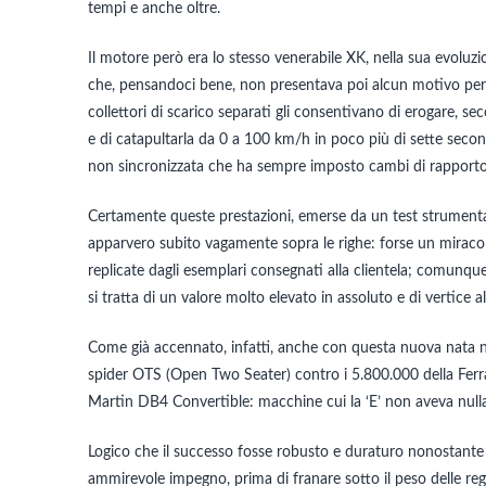
tempi e anche oltre.
Il motore però era lo stesso venerabile XK, nella sua evoluz
che, pensandoci bene, non presentava poi alcun motivo per e
collettori di scarico separati gli consentivano di erogare, 
e di catapultarla da 0 a 100 km/h in poco più di sette sec
non sincronizzata che ha sempre imposto cambi di rapporto
Certamente queste prestazioni, emerse da un test strumental
apparvero subito vagamente sopra le righe: forse un miracolo
replicate dagli esemplari consegnati alla clientela; comunqu
si tratta di un valore molto elevato in assoluto e di vertice
Come già accennato, infatti, anche con questa nuova nata non
spider OTS (Open Two Seater) contro i 5.800.000 della Ferrar
Martin DB4 Convertible: macchine cui la ‘E’ non aveva nulla
Logico che il successo fosse robusto e duraturo nonostante
ammirevole impegno, prima di franare sotto il peso delle r