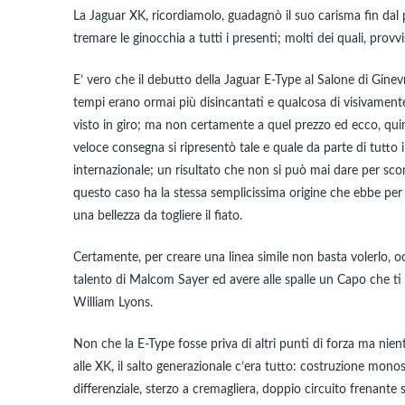
La Jaguar XK, ricordiamolo, guadagnò il suo carisma fin da
tremare le ginocchia a tutti i presenti; molti dei quali, provv
E’ vero che il debutto della Jaguar E-Type al Salone di Gin
tempi erano ormai più disincantati e qualcosa di visivamente
visto in giro; ma non certamente a quel prezzo ed ecco, quind
veloce consegna si ripresentò tale e quale da parte di tutto 
internazionale; un risultato che non si può mai dare per sc
questo caso ha la stessa semplicissima origine che ebbe per
una bellezza da togliere il fiato.
Certamente, per creare una linea simile non basta volerlo, oc
talento di Malcom Sayer ed avere alle spalle un Capo che ti 
William Lyons.
Non che la E-Type fosse priva di altri punti di forza ma nien
alle XK, il salto generazionale c’era tutto: costruzione monos
differenziale, sterzo a cremagliera, doppio circuito frenante 