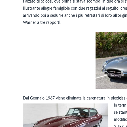
rialzato di 5: così, ove prima si stava scomodi in due ora si 
illustrante allegre famigliole con due ragazzini al seguito, cre
arrivando poi a sedurre anche i più refrattari di loro all’ori
Warner a tre rapporti.
Dal Gennaio 1967 viene eliminata la carenatura in plexiglas 
in
termi
se stan
modific
2, la pl