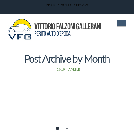
PERIZIE AUTO D'EPOCA
Nav
Post Archive by Month
HOME
2019
APRILE
DESIGN AUTO GIAPPONESI
Vittorio Falzoni Gallerani
28 Aprile 2019
Auto attuali
2 Comments