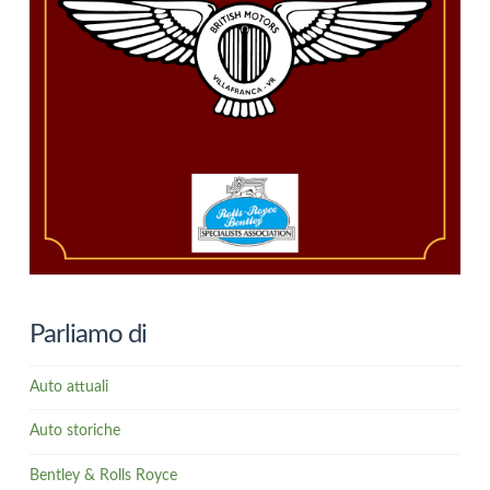
Parliamo di
Auto attuali
Auto storiche
Bentley & Rolls Royce