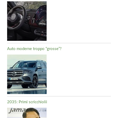
Auto moderne troppo “grosse”?
2035: Primi scricchiolii