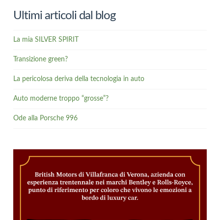
Ultimi articoli dal blog
La mia SILVER SPIRIT
Transizione green?
La pericolosa deriva della tecnologia in auto
Auto moderne troppo “grosse”?
Ode alla Porsche 996