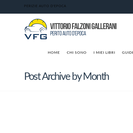
PERIZIE AUTO D'EPOCA
HOME
CHI SONO
I MIEI LIBRI
GUID
Post Archive by Month
Ode alla Porsche 996
Vittorio Falzoni Gallerani
5 Giugno 2024
Guide all'acquisto
10 Comments