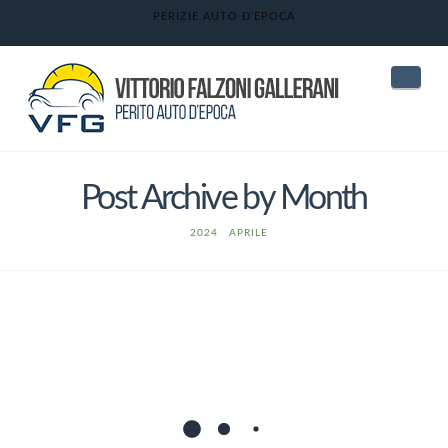
PERIZIE AUTO D'EPOCA
Nav
Post Archive by Month
HOME
2024
APRILE
Jaguar E-Type
Vittorio Falzoni Gallerani
15 Aprile 2024
Guide all'acquisto
2 Comments