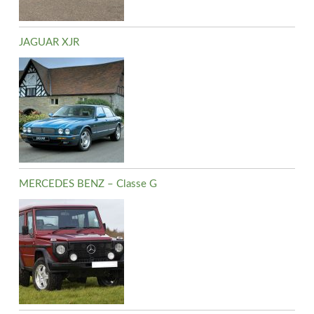
JAGUAR XJR
MERCEDES BENZ – Classe G